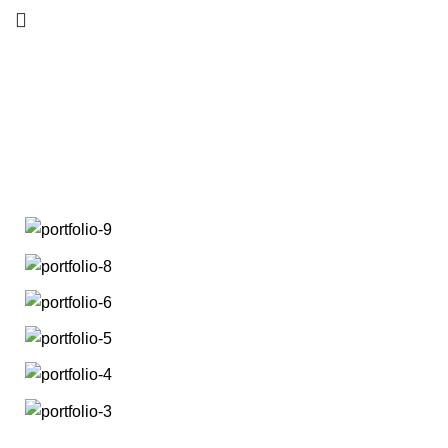
A lacus bibendum
pulvinar